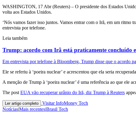
WASHINGTON, 17 ⁠Abr (Reuters) – O presidente dos ‌Estados Unidos, Do
⁠volta aos Estados Unidos.
‘Nós vamos fazer isso juntos. Vamos entrar com o Irã, ​em um ritmo t
entrevista por telefone.
Leia também
Trump: acordo com Irã está praticamente concluído 
Em entrevista por telefone à Bloomberg, Trump disse que o acordo para
Ele se referiu ⁠à ‘poeira ​nuclear’ e ​acrescentou que ela seria recuperad
A ​menção de Trump à ‘poeira nuclear’ é uma ​referência ao que ele ac
The post
EUA vão recuperar urânio do Irã, diz Trump à Reuters
appea
Visitar InfoMoney Tech
Ler artigo completo
Notícias
|
Mais recentes
|
Brasil Tech