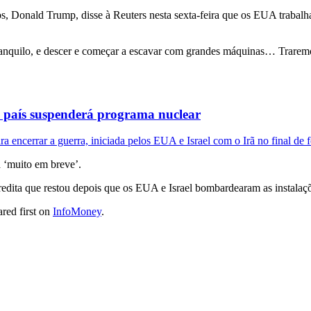
nald Trump, disse à Reuters ‌nesta sexta-feira que os EUA trabalharão
ranquilo, e descer e ​começar a escavar com grandes máquinas… Traremo
e país suspenderá programa nuclear
 encerrar a guerra, iniciada pelos EUA e Israel com o Irã no final de f
a ‘muito ⁠em breve’.
redita que restou ​depois ⁠que os EUA e Israel ⁠bombardearam as instala
red first on
InfoMoney
.