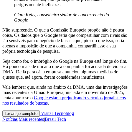
perigosamente ineficazes.
Clare Kelly, conselheira sênior de concorrência do
Google
Não surpreende. O que a Comissão Europeia propõe não é pouca
coisa. Os dados que o Google teria que compartilhar com rivais são
tão sensíveis para o negócio de buscas que, pior do que isso, seria
apenas a imposição de que a companhia compartilhasse a sua
própria tecnologia de pesquisa.
Seja como for, o imbróglio do Google na Europa está longe do fim.
Há pouco mais de um ano que a companhia foi acusada de violar a
DMA. De lá para cá, a empresa anunciou algumas medidas de
ajustes que, até agora, foram consideradas insuficientes.
Vale lembrar que, ainda no âmbito da DMA, uma das investigações
mais recentes da União Europeia, iniciada em novembro de 2025,
tenta apurar se o
Google estaria prejudicando veículos jornalísticos
nos resultados de buscas
.
Visitar Tecnoblog
Ler artigo completo
Notícias
|
Mais recentes
|
Brasil Tech