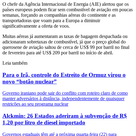
O chefe da Agência Internacional de Energia (AIE) alertou que os
países europeus podem ficar sem combustível de aviação em poucas
semanas, forçando as companhias aéreas do continente e as
transportadoras que voam para a Europa a diminuir
significativamente a oferta de voos.
Muitas aéreas já aumentaram as taxas de bagagem despachada ou
adicionaram sobretaxas de combustível, já que o preço global do
querosene de aviação saltou de cerca de US$ 99 por barril no final
de fevereiro para até US$ 209 por barril no início de abril.
Leia também
Para o Irã, controle do Estreito de Ormuz virou o
novo “botão nuclear”
Governo iraniano pode sair do conflito com roteiro claro de como
manter adversários à distância, independentemente de quaisquer
restrições ao seu programa nuclear
Alckmin: 26 Estados aderiram à subvenção de R$
1,20 por litro de diesel importado
Governos estaduais têm até a próxima quarta-feira (22) para