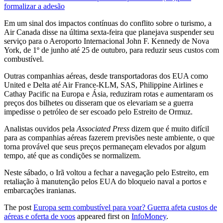
formalizar a adesão
Em um sinal dos impactos contínuas do conflito sobre o turismo, a
Air Canada disse na última sexta-feira que planejava suspender seu
serviço para o Aeroporto Internacional John F. Kennedy de Nova
York, de 1º de junho até 25 de outubro, para reduzir seus custos com
combustível.
Outras companhias aéreas, desde transportadoras dos EUA como
United e Delta até Air France-KLM, SAS, Philippine Airlines e
Cathay Pacific na Europa e Ásia, reduziram rotas e aumentaram os
preços dos bilhetes ou disseram que os elevariam se a guerra
impedisse o petróleo de ser escoado pelo Estreito de Ormuz.
Analistas ouvidos pela
Associated Press
dizem que é muito difícil
para as companhias aéreas fazerem previsões neste ambiente, o que
torna provável que seus preços permaneçam elevados por algum
tempo, até que as condições se normalizem.
Neste sábado, o Irã voltou a fechar a navegação pelo Estreito, em
retaliação à manutenção pelos EUA do bloqueio naval a portos e
embarcações iranianas.
The post
Europa sem combustível para voar? Guerra afeta custos de
aéreas e oferta de voos
appeared first on
InfoMoney
.