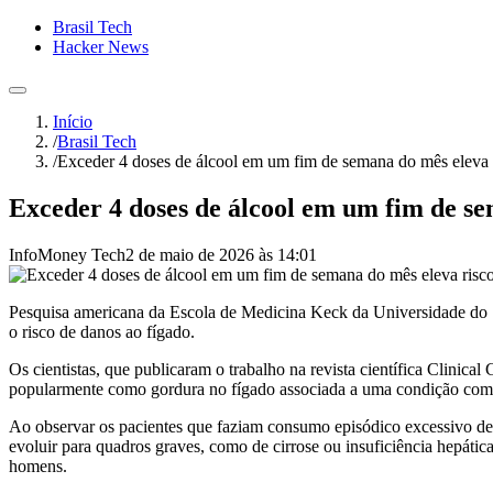
Brasil Tech
Hacker News
Início
/
Brasil Tech
/
Exceder 4 doses de álcool em um fim de semana do mês eleva 
Exceder 4 doses de álcool em um fim de se
InfoMoney Tech
2 de maio de 2026 às 14:01
Pesquisa americana da Escola de Medicina Keck da Universidade do Su
o risco de danos ao fígado.
Os cientistas, que publicaram o trabalho na revista científica Clini
popularmente como gordura no fígado associada a uma condição como
Ao observar os pacientes que faziam consumo episódico excessivo de á
evoluir para quadros graves, como de cirrose ou insuficiência hepát
homens.