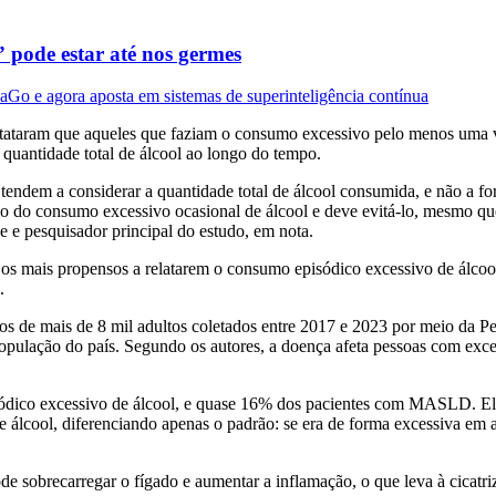
 pode estar até nos germes
aGo e agora aposta em sistemas de superinteligência contínua
nstataram que aqueles que faziam o consumo excessivo pelo menos uma v
quantidade total de álcool ao longo do tempo.
 tendem a considerar a quantidade total de álcool consumida, e não a f
rigo do consumo excessivo ocasional de álcool e deve evitá-lo, mesmo q
e e pesquisador principal do estudo, em nota.
s mais propensos a relatarem o consumo episódico excessivo de álcool
.
dados de mais de 8 mil adultos coletados entre 2017 e 2023 por meio d
pulação do país. Segundo os autores, a doença afeta pessoas com exce
isódico excessivo de álcool, e quase 16% dos pacientes com MASLD. El
cool, diferenciando apenas o padrão: se era de forma excessiva em ap
de sobrecarregar o fígado e aumentar a inflamação, o que leva à cicat