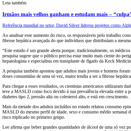
Leia também
Irmãos mais velhos ganham e estudam mais – “culpa”
Referência mundial no setor, David Silver liderou projetos como Alph
Ao analisar esse aumento do risco, os responsáveis pelo trabalho co
fibrose hepática avançada do que indivíduos que distribuíam a mesma 
“Este estudo é um grande alerta porque, tradicionalmente, os médicos
pesquisa sugere que o público precisa estar muito mais ciente do pe
hepatologista e especialista em transplante de fígado da Keck Medicin
A pesquisa também apontou que adultos mais jovens e homens foram o
doses consumidas de uma só vez, maior tendia a ser a fibrose hepática
Para chegar a esses resultados, os cientistas americanos utilizaram 
teve a MASLD como foco devido à sua prevalência elevada entre a po
diabetes tipo 2, pressão alta ou colesterol alto, e está em crescimento.
Mais da metade dos adultos incluídos no estudo relatou consumo ep
MASLD do mesmo perfil de idade, sexo e consumo médio semanal de ál
risco triplicado no primeiro grupo.
Lee afirma que beber grandes quantidades de álcool de uma só vez po