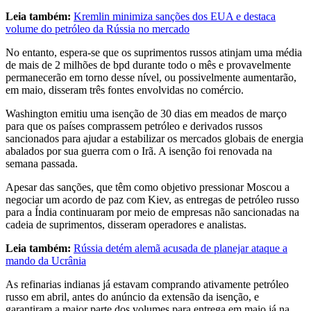
Leia também:
Kremlin minimiza sanções dos EUA e destaca
volume do petróleo da Rússia no mercado
No entanto, espera-se que os suprimentos russos atinjam uma média
de mais de 2 milhões de bpd durante todo ‌o mês e provavelmente
permanecerão em torno desse ​nível, ou possivelmente aumentarão,
em maio, disseram três fontes envolvidas no comércio.
Washington emitiu uma isenção de 30 dias em meados de março
para que os países comprassem petróleo e derivados ⁠russos
sancionados para ajudar ​a estabilizar os ​mercados globais de energia
abalados por sua guerra com o Irã. A isenção foi renovada na
⁠semana passada.
Apesar das sanções, que têm como ​objetivo pressionar Moscou a
negociar um acordo de paz com Kiev, as entregas de petróleo russo
para a Índia continuaram por meio de empresas não sancionadas na ​
cadeia de suprimentos, disseram operadores e analistas.
Leia também:
Rússia detém alemã acusada de planejar ataque a
mando da Ucrânia
As refinarias indianas já estavam comprando ativamente petróleo
russo em abril, antes do anúncio ​da extensão da isenção, ⁠e
garantiram a maior parte dos volumes para entrega em maio já na