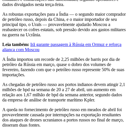
dados divulgados nesta terça-feira.
As robustas exportações para a Índia — o segundo maior comprador
de petróleo russo, depois da China, e o maior importador de seu
principal tipo, o Urals — provavelmente ajudarão Moscou a
reabastecer os cofres estatais, sob pressão devido aos gastos militares
na guerra na Ucrânia.
Leia também:
Irã garante passagem à Rússia em Ormuz e reforça
aliança com Moscou
A ⁠Índia ‌importou um recorde de 2,25 milhões de barris por dia de
petróleo ⁠da Rússia em março, quase o dobro dos volumes de
fevereiro, fazendo com que o petróleo russo represente 50% de suas
importações.
As chegadas de petróleo russo aos portos indianos devem atingir 2,1
milhões de bpd na semana de 20 a 27 de abril, um aumento ​em
relação aos 1,67 milhão de bpd da semana anterior, segundo dados
da empresa de análise de transporte marítimo Kpler.
A queda no fornecimento de ​petróleo russo em meados de abril foi
provavelmente causada por interrupções na exportação resultantes
dos ataques de drones ucranianos a portos russos no final de março,
disseram duas fontes.