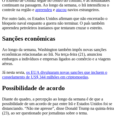
O Estreito de Ormuz segue no centro do conflito, e as hostilidades
continuam na passagem. Ao longo da semana, o Irã intensificou o
controle na região e
apreendeu
e
atacou
navios estrangeiros.
Por outro lado, os Estados Unidos afirmam que não encerrarão o
bloqueio naval enquanto a guerra não terminar. O país também
apreendeu petroleiros iranianos que tentaram cruzar o estreito.
Sanções econômicas
Ao longo da semana, Washington também impôs novas sanções
econômicas relacionadas ao Irã. Na terça-feira (21), anunciou
embargos a indivíduos e empresas ligados ao comércio e a viagens
aéreas.
Já nesta sexta,
os EUA divulgaram novas sanções que incluem o
congelamento de US$ 344 milhões em criptomoedas
.
Possibilidade de acordo
Diante do quadro, a percepção ao longo da semana é de que a
possibilidade de um acordo de paz entre Irã e Estados Unidos foi se
distanciando. “Não me apresse”, disse Donald Trump na quinta-feira
(23), ao ser questionado por jornalistas sobre o tema.