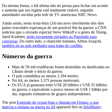
Da mesma forma, o Irã afirma não ter pressa para fechar um acordo
e sustenta que seu regime está totalmente estável, segundo
autoridades ouvidas pela rede de TV americana NBC News.
Ainda assim, nesta sexta-feira (24) um novo movimento dos dois
países reacendeu esperanças de um possível fim da guerra: a CNN
noticiou que o enviado especial Steve Witkoff e o genro de Trump,
Jared Kushner,
serão novamente enviados ao Paquistão para
conversas
. Do outro lado, o chanceler iraniano, Abbas Araqchi,
também irá ao país mediador para tratar do conflito.
Números da guerra
Mais de 50 mil residências foram destruídas ou danificadas no
Líbano desde o início da guerra;
O país contabiliza ao menos 2.294 mortes;
No Irã, ao menos 3.375 pessoas morreram;
Os EUA já gastaram entre US$ 28 bilhões e US$ 35 bilhões
na guerra, o equivalente a pouco menos de US$ 1 bilhão por
dia, segundo estimativas de grupos independentes.
The post
Extensão do cessar-fogo e disputa em Ormuz: o que
marcou a semana na guerra no Irã
appeared first on
InfoMoney
.