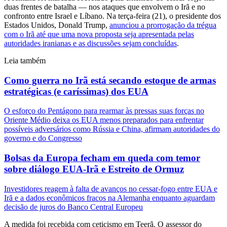
duas frentes de batalha — nos ataques que envolvem o Irã e no
confronto entre Israel e Líbano. Na terça-feira (21), o presidente dos
Estados Unidos, Donald Trump,
anunciou a prorrogação da trégua
com o Irã até que uma nova proposta seja apresentada pelas
autoridades iranianas e as discussões sejam concluídas
.
Leia também
Como guerra no Irã está secando estoque de armas
estratégicas (e caríssimas) dos EUA
O esforço do Pentágono para rearmar às pressas suas forças no
Oriente Médio deixa os EUA menos preparados para enfrentar
possíveis adversários como Rússia e China, afirmam autoridades do
governo e do Congresso
Bolsas da Europa fecham em queda com temor
sobre diálogo EUA-Irã e Estreito de Ormuz
Investidores reagem à falta de avanços no cessar-fogo entre EUA e
Irã e a dados econômicos fracos na Alemanha enquanto aguardam
decisão de juros do Banco Central Europeu
A medida foi recebida com ceticismo em Teerã. O assessor do