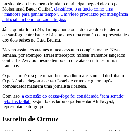
presidente do Parlamento iraniano e principal negociador do país,
Mohammad Baqer Qalibaf,
classificou o anúncio como uma
“manobra para ganhar tempo”.
Um vídeo produzido por inteligência
artificial também ironizou a trégua.
Já na quinta-feira (23), Trump anunciou a decisão de estender o
cessar-fogo entre Israel e Líbano após uma reunião de representantes
dos dois países na Casa Branca.
Mesmo assim, os ataques nunca cessaram completamente. Nesta
semana, por exemplo, Israel interceptou mísseis iranianos lançados
contra Tel Aviv ao mesmo tempo em que atacou infraestruturas
iranianas.
O país também segue mirando e invadindo áreas no sul do Líbano.
O país árabe chegou a acusar Israel de crime de guerra após
bombardeios matarem uma jornalista libanesa.
Com isso,
a extensão do cessar-fogo foi considerada “sem sentido”
pelo Hezbollah
, segundo declarou o parlamentar Ali Fayyad,
representante do grupo.
Estreito de Ormuz