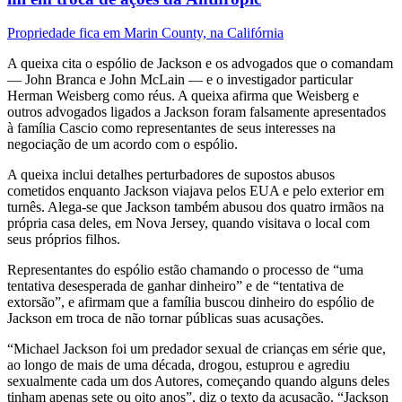
Propriedade fica em Marin County, na Califórnia
A queixa cita o espólio de Jackson e os advogados que o comandam
— John Branca e John McLain — e o investigador particular
Herman Weisberg como réus. A queixa afirma que Weisberg e
outros advogados ligados a Jackson foram falsamente apresentados
à família Cascio como representantes de seus interesses na
negociação de um acordo com o espólio.
A queixa inclui detalhes perturbadores de supostos abusos
cometidos enquanto Jackson viajava pelos EUA e pelo exterior em
turnês. Alega-se que Jackson também abusou dos quatro irmãos na
própria casa deles, em Nova Jersey, quando visitava o local com
seus próprios filhos.
Representantes do espólio estão chamando o processo de “uma
tentativa desesperada de ganhar dinheiro” e de “tentativa de
extorsão”, e afirmam que a família buscou dinheiro do espólio de
Jackson em troca de não tornar públicas suas acusações.
“Michael Jackson foi um predador sexual de crianças em série que,
ao longo de mais de uma década, drogou, estuprou e agrediu
sexualmente cada um dos Autores, começando quando alguns deles
tinham apenas sete ou oito anos”, diz o texto da acusação. “Jackson