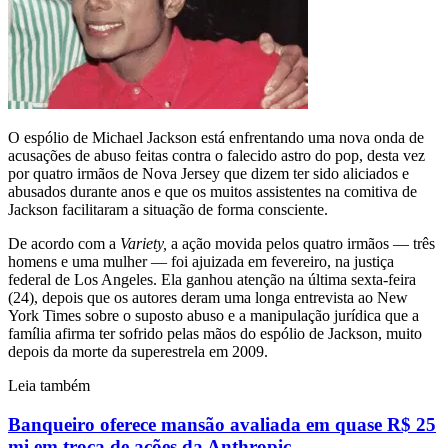
O espólio de Michael Jackson está enfrentando uma nova onda de
acusações de abuso feitas contra o falecido astro do pop, desta vez
por quatro irmãos de Nova Jersey que dizem ter sido aliciados e
abusados durante anos e que os muitos assistentes na comitiva de
Jackson facilitaram a situação de forma consciente.
De acordo com a
Variety,
a ação movida pelos quatro irmãos — três
homens e uma mulher — foi ajuizada em fevereiro, na justiça
federal de Los Angeles. Ela ganhou atenção na última sexta-feira
(24), depois que os autores deram uma longa entrevista ao New
York Times sobre o suposto abuso e a manipulação jurídica que a
família afirma ter sofrido pelas mãos do espólio de Jackson, muito
depois da morte da superestrela em 2009.
Leia também
Banqueiro oferece mansão avaliada em quase R$ 25
mi em troca de ações da Anthropic