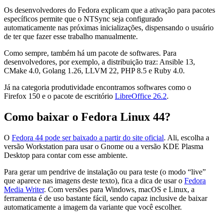
Os desenvolvedores do Fedora explicam que a ativação para pacotes
específicos permite que o NTSync seja configurado
automaticamente nas próximas inicializações, dispensando o usuário
de ter que fazer esse trabalho manualmente.
Como sempre, também há um pacote de softwares. Para
desenvolvedores, por exemplo, a distribuição traz: Ansible 13,
CMake 4.0, Golang 1.26, LLVM 22, PHP 8.5 e Ruby 4.0.
Já na categoria produtividade encontramos softwares como o
Firefox 150 e o pacote de escritório
LibreOffice 26.2
.
Como baixar o Fedora Linux 44?
O
Fedora 44 pode ser baixado a partir do site oficial
. Ali, escolha a
versão Workstation para usar o Gnome ou a versão KDE Plasma
Desktop para contar com esse ambiente.
Para gerar um pendrive de instalação ou para teste (o modo “live”
que aparece nas imagens deste texto), fica a dica de usar o
Fedora
Media Writer
. Com versões para Windows, macOS e Linux, a
ferramenta é de uso bastante fácil, sendo capaz inclusive de baixar
automaticamente a imagem da variante que você escolher.