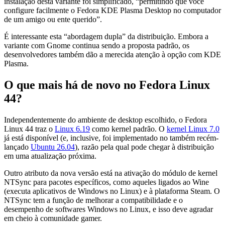
instalação desta variante foi simplificado, “permitindo que você
configure facilmente o Fedora KDE Plasma Desktop no computador
de um amigo ou ente querido”.
É interessante esta “abordagem dupla” da distribuição. Embora a
variante com Gnome continua sendo a proposta padrão, os
desenvolvedores também dão a merecida atenção à opção com KDE
Plasma.
O que mais há de novo no Fedora Linux
44?
Independentemente do ambiente de desktop escolhido, o Fedora
Linux 44 traz o
Linux 6.19
como kernel padrão. O
kernel Linux 7.0
já está disponível (e, inclusive, foi implementado no também recém-
lançado
Ubuntu 26.04
), razão pela qual pode chegar à distribuição
em uma atualização próxima.
Outro atributo da nova versão está na ativação do módulo de kernel
NTSync para pacotes específicos, como aqueles ligados ao Wine
(executa aplicativos de Windows no Linux) e à plataforma Steam. O
NTSync tem a função de melhorar a compatibilidade e o
desempenho de softwares Windows no Linux, e isso deve agradar
em cheio à comunidade gamer.