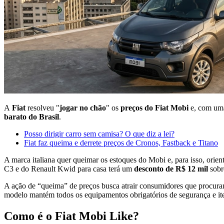
A
Fiat
resolveu "
jogar no chão
" os
preços do Fiat Mobi
e, com uma
barato do Brasil
.
Posso dirigir carro sem camisa? O que diz a lei?
Fiat faz queima e derrete preços de Cronos, Fastback e Titano
A marca italiana quer queimar os estoques do Mobi e, para isso, orient
C3 e do Renault Kwid para casa terá um
desconto de R$ 12 mil
sobr
A ação de “queima” de preços busca atrair consumidores que procu
modelo mantém todos os equipamentos obrigatórios de segurança e it
Como é o Fiat Mobi Like?