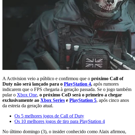
A Activision veio a público e confirmou que o
próximo Call of
Duty não será lançado para o
PlayStation 4
,
após rumores
indicarem que o FPS chegaria à geração passada. Se o jogo também
pular o
Xbox One
,
o próximo CoD será o primeiro a chegar
exclusivamente ao
Xbox Series
e
PlayStation 5
, após cinco anos
da estreia da geração atual.
Os 5 melhores jogos de Call of Duty
Os 10 melhores jogos de tiro para PlayStation 4
No último domingo (3), o insider conhecido como Alaix afirmou,