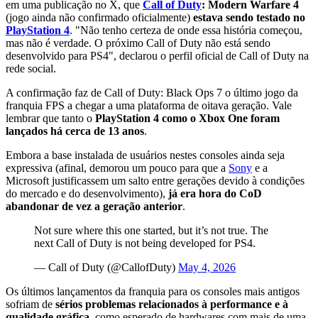
em uma publicação no X, que
Call of Duty
: Modern Warfare 4
(jogo ainda não confirmado oficialmente)
estava sendo testado no
PlayStation 4
. "Não tenho certeza de onde essa história começou,
mas não é verdade. O próximo Call of Duty não está sendo
desenvolvido para PS4", declarou o perfil oficial de Call of Duty na
rede social.
A confirmação faz de Call of Duty: Black Ops 7 o último jogo da
franquia FPS a chegar a uma plataforma de oitava geração. Vale
lembrar que tanto o
PlayStation 4 como o Xbox One foram
lançados há cerca de 13 anos
.
Embora a base instalada de usuários nestes consoles ainda seja
expressiva (afinal, demorou um pouco para que a
Sony
e a
Microsoft justificassem um salto entre gerações devido à condições
do mercado e do desenvolvimento),
já era hora do CoD
abandonar de vez a geração anterior
.
Not sure where this one started, but it’s not true. The
next Call of Duty is not being developed for PS4.
— Call of Duty (@CallofDuty)
May 4, 2026
Os últimos lançamentos da franquia para os consoles mais antigos
sofriam de
sérios problemas relacionados à performance e à
qualidade gráfica
, como esperado de hardwares com mais de uma