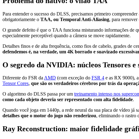
Problema do nativo: o vilão TAA
Para entender o sucesso do DLSS, precisamos primeiro compreender as 
obrigatoriamente o
TAA, ou Temporal Anti-Aliasing
, para remover 
O grande defeito é que o TAA funciona misturando informações de qu
especialmente perceptível quando a câmera se move rapidamente.
Detalhes finos e de alta frequência, como fios de cabelo, grades de ce
defendemos é, na verdade, um 4K borrado e suavizado excessiv
O segredo da NVIDIA: núcleos Tensores e 
Diferente do FSR da
AMD
(com exceção do
FSR 4
e as RX 9000), a
Tensor Cores
,
que são os verdadeiros cérebros por trás da operaç
O algoritmo do DLSS passa por um
treinamento intenso nos superc
como cada objeto deveria ser representado com alta fidelidade
.
Quando você joga em 1440p, a rede neural da sua placa de vídeo já s
detalhes que o motor do jogo não renderizou
, eliminando o rastr
Ray Reconstruction: maior fidelidade gráf