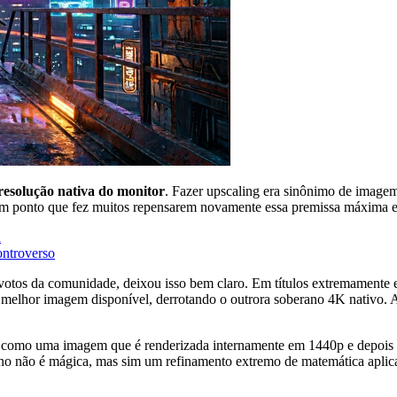
esolução nativa do monitor
. Fazer upscaling era sinônimo de imagem
 um ponto que fez muitos repensarem novamente essa premissa máxima e
a
ontroverso
 votos da comunidade, deixou isso bem claro. Em títulos extremament
elhor imagem disponível, derrotando o outrora soberano 4K nativo. A
tas: como uma imagem que é renderizada internamente em 1440p e depoi
 não é mágica, mas sim um refinamento extremo de matemática aplicada