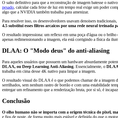
O salto definitivo para que a reconstrução de imagem batesse o nativ
pesado
, calcular cada feixe de luz em tempo real exige um poder co
algo que a NVIDIA também trabalha para amenizar.
Para resolver isso, os desenvolvedores usavam denoisers tradicionais
4.5 substitui esses filtros arcaicos por uma rede neural treinad
O resultado impressiona: um reflexo em uma poça d'água ou o brilho e
apenas redimensionando a imagem, ela está corrigindo a física da ilu
DLAA: O "Modo deus" do anti-aliasing
Para aqueles usuários que possuem um hardware absurdamente pote
DLAA, ou Deep Learning Anti-Aliasing
. Essencialmente, o
DLAA u
trabalha em cima desse 4K nativo para limpar a imagem.
O resultado visual do DLAA é o que podemos chamar de a imagem defi
serrilhados, sem nenhum rastro de borrão e com uma estabilidade te
entregar um refinamento que a renderização bruta, por si só, é incapaz
Conclusão
O olho humano não se importa com a origem técnica do pixel, ma
e fios de poste, de forma muito mais estável e definida do que o moto