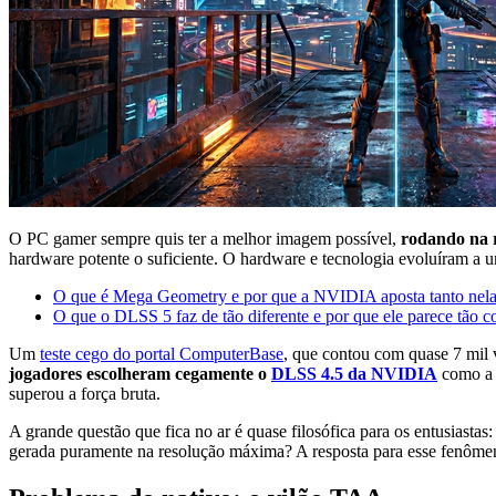
O PC gamer sempre quis ter a melhor imagem possível,
rodando na r
hardware potente o suficiente. O hardware e tecnologia evoluíram a
O que é Mega Geometry e por que a NVIDIA aposta tanto nel
O que o DLSS 5 faz de tão diferente e por que ele parece tão c
Um
teste cego do portal ComputerBase
, que contou com quase 7 mil
jogadores escolheram cegamente o
DLSS 4.5 da NVIDIA
como a m
superou a força bruta.
A grande questão que fica no ar é quase filosófica para os entusias
gerada puramente na resolução máxima? A resposta para esse fenômeno