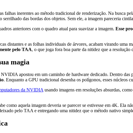
falhas inerentes ao método tradicional de renderização. Na busca pela
o serrilhado das bordas dos objetos. Sem ele, a imagem pareceria cintila
adros anteriores com o quadro atual para suavizar a imagem.
Esse pro
rcas distantes e as folhas individuais de árvores, acabam virando uma m
amente pelo TAA
, o que joga fora boa parte da nitidez que a resolução 
sua magia
 NVIDIA apostou em um caminho de hardware dedicado. Dentro das pl
ão
. Enquanto a GPU tradicional desenha os polígonos, esses núcleos c
omputadores da NVIDIA
usando imagens em resoluções absurdas, com
abe como aquela imagem deveria se parecer se estivesse em 4K. Ela não 
o deixado pelo TAA e entregando uma nitidez que o método nativo simpl
ica