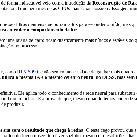
o de forma indiscutível veio com a introdução da
Reconstrução de Raio
mputacional que nem mesmo as GPUs mais caras possuem. Isso gera muit
, que são filtros manuais que borram a luz para esconder o ruído, mas 
a para entender o comportamento da luz
.
m uma lataria de carro ficam drasticamente mais nítidos e estáveis do q
minação no processo.
nte, como
RTX 5090
, e não sentem necessidade de ganhar mais quadro
tiliza a mesma IA e o mesmo cérebro neural do DLSS, mas sem r
nitiva. Ele aplica todo o conhecimento da rede neural para substitui
mporal muito melhor. É a prova de que, mesmo quando temos poder de s
 de produzir.
s sim com o resultado que chega à retina
. O teste cego provou que 
r gráfico do jogo conseguiria fazer sozinho, mesmo em resoluções altas.