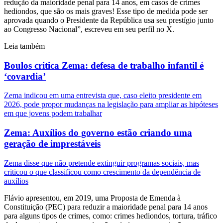
redução da maioridade penal para 14 anos, em casos de crimes
hediondos, que são os mais graves! Esse tipo de medida pode ser
aprovada quando o Presidente da República usa seu prestígio junto
ao Congresso Nacional”, escreveu em seu perfil no X.
Leia também
Boulos critica Zema: defesa de trabalho infantil é
‘covardia’
Zema indicou em uma entrevista que, caso eleito presidente em
2026, pode propor mudanças na legislação para ampliar as hipóteses
em que jovens podem trabalhar
Zema: Auxílios do governo estão criando uma
geração de imprestáveis
Zema disse que não pretende extinguir programas sociais, mas
criticou o que classificou como crescimento da dependência de
auxílios
Flávio apresentou, em 2019, uma Proposta de Emenda à
Constituição (PEC) para reduzir a maioridade penal para 14 anos
para alguns tipos de crimes, como: crimes hediondos, tortura, tráfico