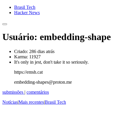
Brasil Tech
Hacker News
Usuário: embedding-shape
Criado:
286 dias atrás
Karma:
11927
It's only in jest, don't take it so seriously.
https://emsh.cat
embedding-shapes@proton.me
submissões
|
comentários
Notícias
|
Mais recentes
|
Brasil Tech